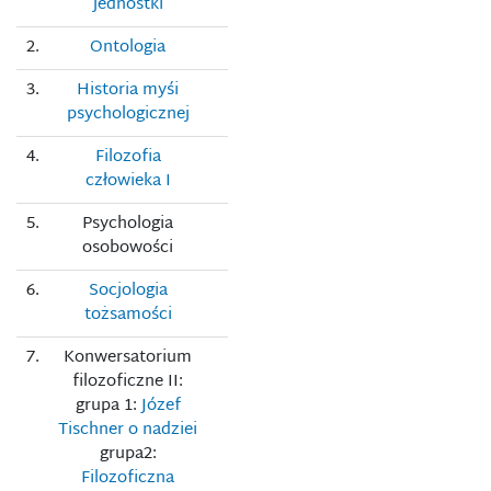
jednostki
2.
Ontologia
3.
Historia myśi
psychologicznej
4.
Filozofia
człowieka I
5.
Psychologia
osobowości
6.
Socjologia
tożsamości
7.
Konwersatorium
filozoficzne II:
grupa 1:
Józef
Tischner o nadziei
grupa2:
Filozoficzna