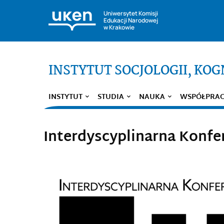
Uniwersytet Komisji
Edukacji Narodowej
w Krakowie
INSTYTUT SOCJOLOGII, KOGN
INSTYTUT
STUDIA
NAUKA
WSPÓŁPRA
Interdyscyplinarna Konfe