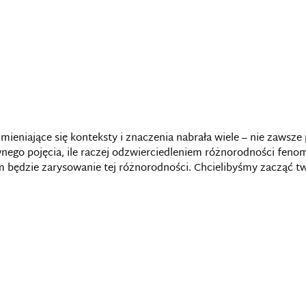
zmieniające się konteksty i znaczenia nabrała wiele – nie zawsz
wnego pojęcia, ile raczej odzwierciedleniem różnorodności fen
m będzie zarysowanie tej różnorodności. Chcielibyśmy zacząć t