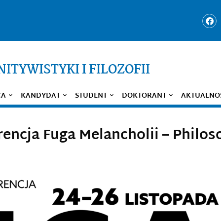
ITYWISTYKI I FILOZOFII
CA
KANDYDAT
STUDENT
DOKTORANT
AKTUALNO
rencja Fuga Melancholii – Philo