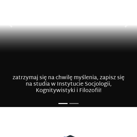
Poprzedni slajd
Nast
zatrzymaj się na chwilę zdumienia, zapisz się
zatrzymaj się na chwilę myślenia, zapisz się
na studia w Instytucie Socjologii,
na studia w Instytucie Socjologii,
Kognitywistyki i Filozofii!
Kognitywistyki i Filozofii