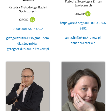
Adiunkt
Katedra Socjologii i Zmian
Społecznych
Katedra Metodologii Badań
Społecznych
ORCID:
ORCID:
https://orcid.org/0000-0003-0366-
6652
0000-0001-5652-4362
anna.fin@uken.krakow.pl;
grzegorzdutka123@gmail.com;
annafin@interia.pl
dla studentów:
grzegorz.dutka@up.krakow.pl