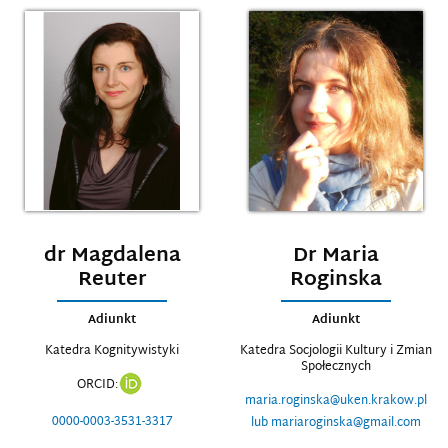
dr Magdalena
Dr Maria
Reuter
Roginska
Adiunkt
Adiunkt
Katedra Kognitywistyki
Katedra Socjologii Kultury i Zmian
Społecznych
ORCID:
maria.roginska@uken.krakow.pl
0000-0003-3531-3317
lub mariaroginska@gmail.com