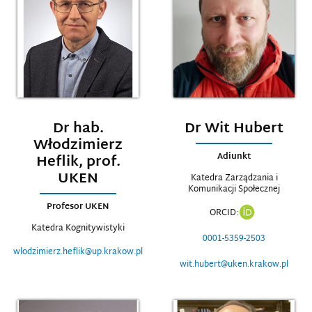
Dr hab.
Dr Wit Hubert
Włodzimierz
Adiunkt
Heflik, prof.
UKEN
Katedra Zarządzania i
Komunikacji Społecznej
Profesor UKEN
ORCID:
Katedra Kognitywistyki
0001-5359-2503
wlodzimierz.heflik@up.krakow.pl
wit.hubert@uken.krakow.pl