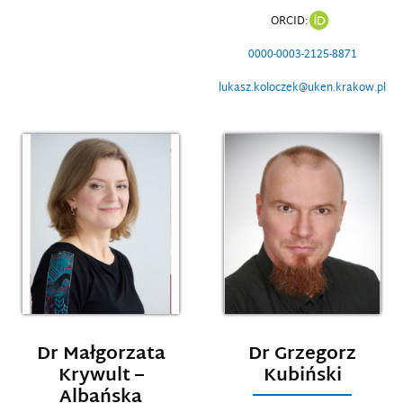
ORCID:
0000-0003-2125-8871
lukasz.koloczek@uken.krakow.pl
Dr Małgorzata
Dr Grzegorz
Krywult –
Kubiński
Albańska