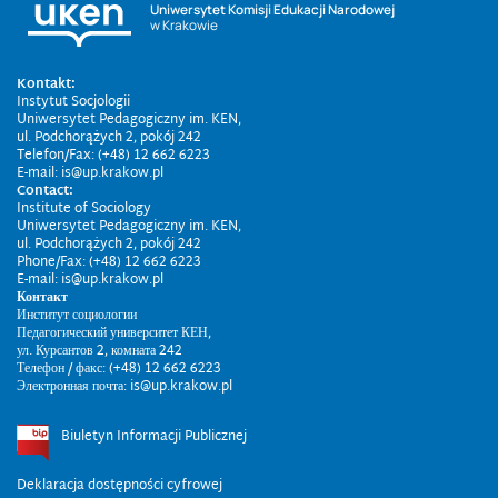
Uniwersytet Komisji Edukacji Narodowej
w Krakowie
Kontakt:
Instytut Socjologii
Uniwersytet Pedagogiczny im. KEN,
ul. Podchorążych 2, pokój 242
Telefon/Fax: (+48) 12 662 6223
E-mail: is@up.krakow.pl
Contact:
Institute of Sociology
Uniwersytet Pedagogiczny im. KEN,
ul. Podchorążych 2, pokój 242
Phone/Fax: (+48) 12 662 6223
E-mail: is@up.krakow.pl
Контакт
Институт социологии
Педагогический университет КЕН,
ул. Курсантов 2, комната 242
Телефон / факс: (+48) 12 662 6223
Электронная почта: is@up.krakow.pl
Biuletyn Informacji Publicznej
Deklaracja dostępności cyfrowej