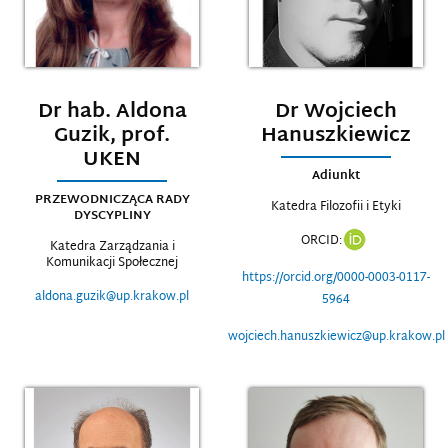
Dr hab. Aldona
Dr Wojciech
Guzik, prof.
Hanuszkiewicz
UKEN
Adiunkt
PRZEWODNICZĄCA RADY
Katedra Filozofii i Etyki
DYSCYPLINY
ORCID:
Katedra Zarządzania i
Komunikacji Społecznej
https://orcid.org/0000-0003-0117-
aldona.guzik@up.krakow.pl
5964
wojciech.hanuszkiewicz@up.krakow.pl