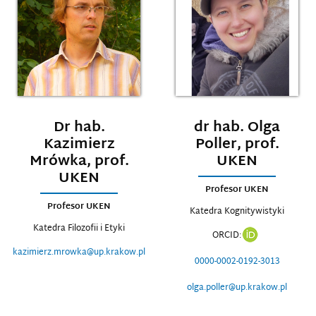
Dr hab.
dr hab. Olga
Kazimierz
Poller, prof.
Mrówka, prof.
UKEN
UKEN
Profesor UKEN
Profesor UKEN
Katedra Kognitywistyki
Katedra Filozofii i Etyki
ORCID:
kazimierz.mrowka@up.krakow.pl
0000-0002-0192-3013
olga.poller@up.krakow.pl