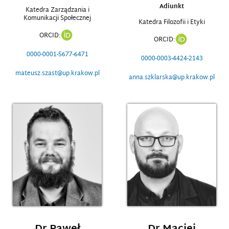
Adiunkt
Katedra Zarządzania i
Komunikacji Społecznej
Katedra Filozofii i Etyki
ORCID:
ORCID:
0000-0001-5677-6471
0000-0003-4424-2143
mateusz.szast@up.krakow.pl
anna.szklarska@up.krakow.pl