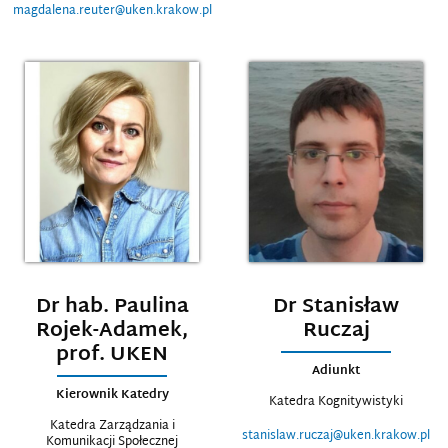
magdalena.reuter@uken.krakow.pl
Dr hab. Paulina
Dr Stanisław
Rojek-Adamek,
Ruczaj
prof. UKEN
Adiunkt
Kierownik Katedry
Katedra Kognitywistyki
Katedra Zarządzania i
stanislaw.ruczaj@uken.krakow.pl
Komunikacji Społecznej