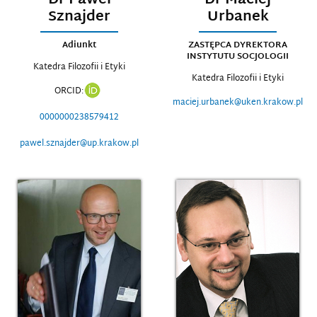
Dr Paweł
Dr Maciej
Sznajder
Urbanek
Adiunkt
ZASTĘPCA DYREKTORA
INSTYTUTU SOCJOLOGII
Katedra Filozofii i Etyki
Katedra Filozofii i Etyki
ORCID:
maciej.urbanek@uken.krakow.pl
0000000238579412
pawel.sznajder@up.krakow.pl