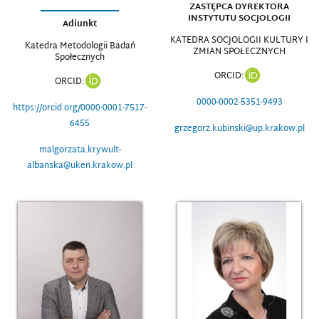
ZASTĘPCA DYREKTORA
INSTYTUTU SOCJOLOGII
Adiunkt
KATEDRA SOCJOLOGII KULTURY I
Katedra Metodologii Badań
ZMIAN SPOŁECZNYCH
Społecznych
ORCID:
ORCID:
0000-0002-5351-9493
https://orcid.org/0000-0001-7517-
6455
grzegorz.kubinski@up.krakow.pl
malgorzata.krywult-
albanska@uken.krakow.pl