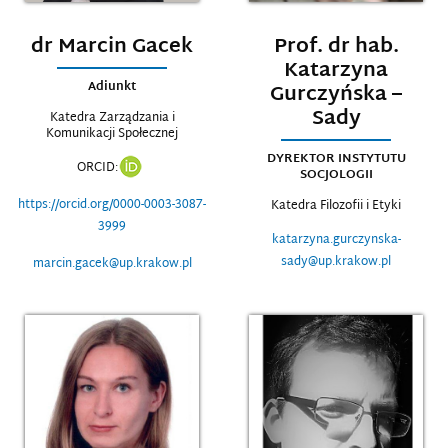
dr Marcin Gacek
Prof. dr hab.
Katarzyna
Adiunkt
Gurczyńska –
Sady
Katedra Zarządzania i
Komunikacji Społecznej
DYREKTOR INSTYTUTU
ORCID:
SOCJOLOGII
https://orcid.org/0000-0003-3087-
Katedra Filozofii i Etyki
3999
katarzyna.gurczynska-
sady@up.krakow.pl
marcin.gacek@up.krakow.pl