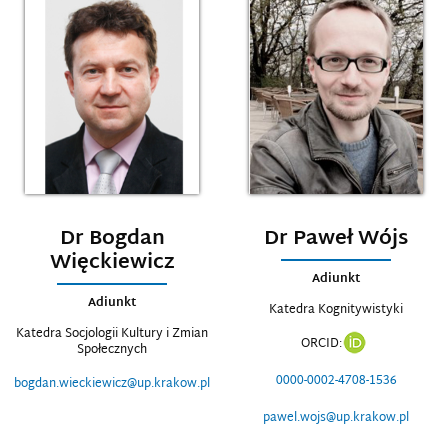
Dr Bogdan
Dr Paweł Wójs
Więckiewicz
Adiunkt
Adiunkt
Katedra Kognitywistyki
Katedra Socjologii Kultury i Zmian
ORCID:
Społecznych
0000-0002-4708-1536
bogdan.wieckiewicz@up.krakow.pl
pawel.wojs@up.krakow.pl