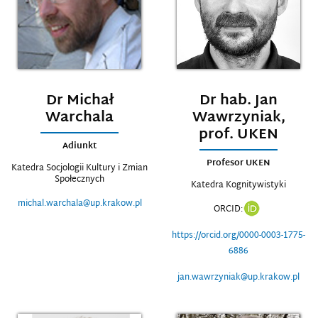
Dr Michał
Dr hab. Jan
Warchala
Wawrzyniak,
prof. UKEN
Adiunkt
Profesor UKEN
Katedra Socjologii Kultury i Zmian
Społecznych
Katedra Kognitywistyki
michal.warchala@up.krakow.pl
ORCID:
https://orcid.org/0000-0003-1775-
6886
jan.wawrzyniak@up.krakow.pl