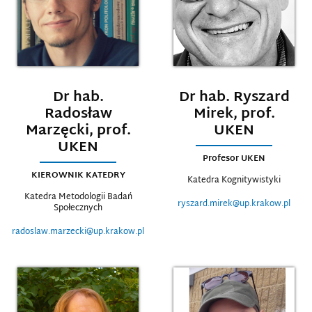
Dr hab.
Dr hab. Ryszard
Radosław
Mirek, prof.
Marzęcki, prof.
UKEN
UKEN
Profesor UKEN
KIEROWNIK KATEDRY
Katedra Kognitywistyki
Katedra Metodologii Badań
ryszard.mirek@up.krakow.pl
Społecznych
radoslaw.marzecki@up.krakow.pl