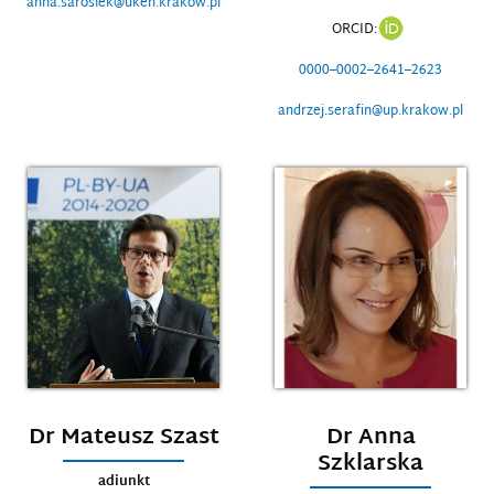
anna.sarosiek@uken.krakow.pl
ORCID:
0000–0002–2641–2623
andrzej.serafin@up.krakow.pl
Dr Mateusz Szast
Dr Anna
Szklarska
adiunkt