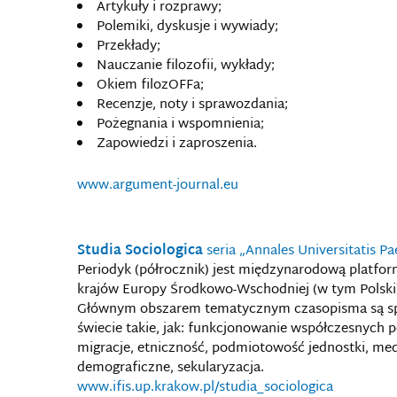
Artykuły i rozprawy;
Polemiki, dyskusje i wywiady;
Przekłady;
Nauczanie filozofii, wykłady;
Okiem filozOFFa;
Recenzje, noty i sprawozdania;
Pożegnania i wspomnienia;
Zapowiedzi i zaproszenia.
www.argument-journal.eu
Studia Sociologica
seria „Annales Universitatis P
Periodyk (półrocznik) jest międzynarodową plat
krajów Europy Środkowo-Wschodniej (w tym Polski), 
Głównym obszarem tematycznym czasopisma są sp
świecie takie, jak: funkcjonowanie współczesnych 
migracje, etniczność, podmiotowość jednostki, med
demograficzne, sekularyzacja.
www.ifis.up.krakow.pl/studia_sociologica