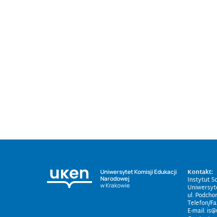
Kontakt:
Uniwersytet Komisji Edukacji
Narodowej
Instytut So
w Krakowie
Uniwersyt
ul. Podcho
Telefon/Fa
E-mail: is