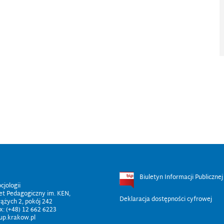
Biuletyn Informacji Publicznej
cjologii
et Pedagogiczny im. KEN,
Deklaracja dostępności cyfrowej
rążych 2, pokój 242
x: (+48) 12 662 6223
@up.krakow.pl