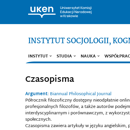
Uniwersytet Komisji
Edukacji Narodowej
w Krakowie
INSTYTUT SOCJOLOGII, KOGN
INSTYTUT
STUDIA
NAUKA
WSPÓŁPRA
Czasopisma
Argument
: Biannual Philosophical Journal
Półrocznik filozoficzny dostępny nieodpłatnie onl
profesjonalnych filozofów, a także autorów podejm
interdyscyplinarnym i porównawczym, z wykorzyst
społecznych.
Czasopisma zawiera artykuły w języku angielskim, 