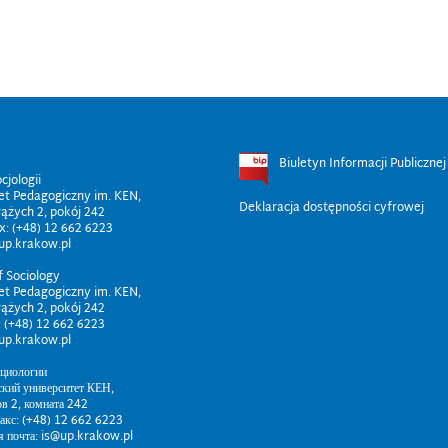
Biuletyn Informacji Publicznej
cjologii
et Pedagogiczny im. KEN,
Deklaracja dostępności cyfrowej
rążych 2, pokój 242
x: (+48) 12 662 6223
@up.krakow.pl
f Sociology
et Pedagogiczny im. KEN,
rążych 2, pokój 242
 (+48) 12 662 6223
@up.krakow.pl
оциологии
ский университет КЕН,
ов 2, комната 242
факс: (+48) 12 662 6223
я почта: is@up.krakow.pl