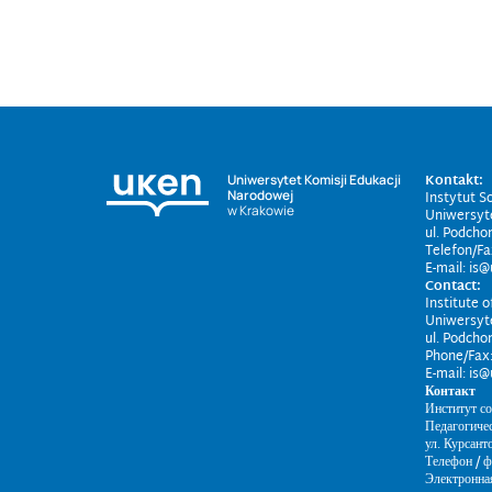
Kontakt:
Uniwersytet Komisji Edukacji
Narodowej
Instytut So
w Krakowie
Uniwersyt
ul. Podcho
Telefon/Fa
E-mail: is
Contact:
Institute o
Uniwersyt
ul. Podcho
Phone/Fax:
E-mail: is
Контакт
Институт с
Педагогиче
ул. Курсант
Телефон / 
Электронна