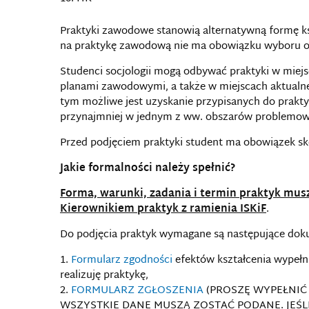
Praktyki zawodowe stanowią alternatywną formę ks
na praktykę zawodową nie ma obowiązku wyboru o
Studenci socjologii mogą odbywać praktyki w miejs
planami zawodowymi, a także w miejscach aktualnej
tym możliwe jest uzyskanie przypisanych do prakt
przynajmniej w jednym z ww. obszarów problemow
Przed podjęciem praktyki student ma obowiązek sk
Jakie formalności należy spełnić?
Forma, warunki, zadania i termin praktyk mus
Kierownikiem praktyk z ramienia ISKiF
.
Do podjęcia praktyk wymagane są następujące dok
Formularz zgodności
efektów kształcenia wypełni
realizuję praktykę,
FORMULARZ ZGŁOSZENIA
(PROSZĘ WYPEŁNIĆ
WSZYSTKIE DANE MUSZĄ ZOSTAĆ PODANE. JEŚLI 