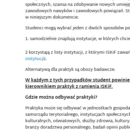
społecznych, szansa na zdobywanie nowych umiej
zawodowych nawyków i zawodowych powiązań. Stud
w niniejszym dokumencie.
Studenci mogą wybrać jeden z dwóch sposobów po
samodzielnie znajdują instytucje, w których chcie
2 korzystają z listy instytucji, z którymi ISKiF zawa
instytucji
).
Alternatywą dla praktyk są obozy badawcze.
W każdym z tych przypadków student powinie
kierownikiem praktyk z ramienia ISKiF.
Gdzie można odbywać praktyki?
Praktyka może się odbywać w jednostkach gospodar
samorządu terytorialnego, instytucjach społecznyc
kulturalnych, oświatowych, służby zdrowia, kultur
branży doradztwa personalnego, badań opinii publi