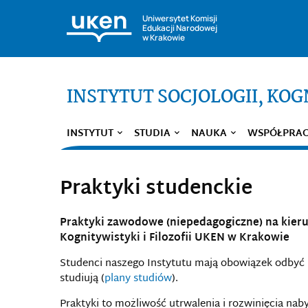
Uniwersytet Komisji
Edukacji Narodowej
w Krakowie
INSTYTUT SOCJOLOGII, KOGN
INSTYTUT
STUDIA
NAUKA
WSPÓŁPRA
Praktyki studenckie
Praktyki zawodowe (niepedagogiczne) na kierun
Kognitywistyki i Filozofii UKEN w Krakowie
Studenci naszego Instytutu mają obowiązek odbyć 
studiują (
plany studiów
).
Praktyki to możliwość utrwalenia i rozwinięcia na