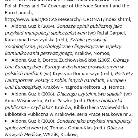
Polish Press and TV Coverage of the Nice Summit and the
Euro Launch,
http://www.iue.it/RSCAS/Research/EURONAT/Index.shtml,
Aldona Guzik (2004),
Sondaże opinii publicznej jako
przykład manipulacji społeczeństwem
(w:) Rafał Garpiel,
Katarzyna Leszczyńska (red.),
Sztuka perswazji.
Socjologiczne, psychologiczne i lingwistyczne aspekty
komunikowania perswazyjnego
, Kraków, Nomos,
Aldona Guzik, Dorota Żuchowska-Skiba (2005), O
brazy
Unii Europejskiej i Europy w dyskursie prowadzonym w
polskich mediach
(w:) Krystyna Romaniszyn (red.),
Portrety
i autoportret. Polacy o sobie, innych narodach, Europie i
Unii Europejskiej
, Kraków – nagroda Rektora UJ, Nomos,
Aldona Guzik (2006),
Dlaczego czytelnictwo spada?
, (w:)
Anna Wiśniewska, Artur Paszko (red.)
Dobra biblioteka
publiczna – czyli jaka?
, Kraków, BiblioTheca Wojewódzka
Biblioteka Publiczna w Krakowie, seria Prace Naukowe nr 2,
Aldona Guzik (2010),
Sondaże jako przykład manipulacji
społeczeństwem
(w) Tomasz Goban-Klas (red.)
Oblicza
Nowych Mediów
, WSZiB, Kraków,