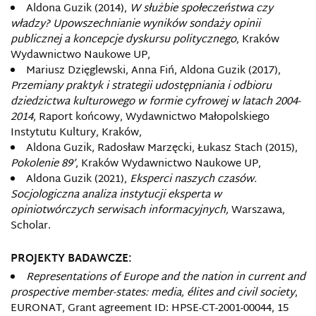
Aldona Guzik (2014),
W służbie społeczeństwa czy
władzy? Upowszechnianie wyników sondaży opinii
publicznej a koncepcje dyskursu politycznego
, Kraków
Wydawnictwo Naukowe UP,
Mariusz Dzięglewski, Anna Fiń, Aldona Guzik (2017),
Przemiany praktyk i strategii udostępniania i odbioru
dziedzictwa kulturowego w formie cyfrowej w latach 2004-
2014
, Raport końcowy, Wydawnictwo Małopolskiego
Instytutu Kultury, Kraków,
Aldona Guzik, Radosław Marzęcki, Łukasz Stach (2015),
Pokolenie 89’
, Kraków Wydawnictwo Naukowe UP,
Aldona Guzik (2021),
Eksperci naszych czasów.
Socjologiczna analiza instytucji eksperta w
opiniotwórczych serwisach informacyjnych,
Warszawa,
Scholar.
PROJEKTY BADAWCZE:
Representations of Europe and the nation in current and
prospective member-states: media, élites and civil society
,
EURONAT, Grant agreement ID: HPSE-CT-2001-00044, 15