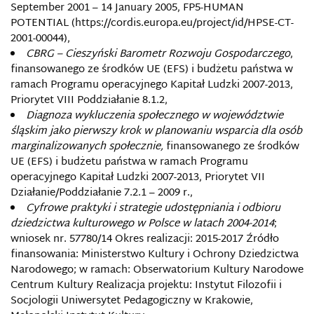
September 2001 – 14 January 2005, FP5-HUMAN
POTENTIAL (https://cordis.europa.eu/project/id/HPSE-CT-
2001-00044),
CBRG – Cieszyński Barometr Rozwoju Gospodarczego
,
finansowanego ze środków UE (EFS) i budżetu państwa w
ramach Programu operacyjnego Kapitał Ludzki 2007-2013,
Priorytet VIII Poddziałanie 8.1.2,
Diagnoza wykluczenia społecznego w województwie
śląskim jako pierwszy krok w planowaniu wsparcia dla osób
marginalizowanych społecznie,
finansowanego ze środków
UE (EFS) i budżetu państwa w ramach Programu
operacyjnego Kapitał Ludzki 2007-2013, Priorytet VII
Działanie/Poddziałanie 7.2.1 – 2009 r.,
Cyfrowe praktyki i strategie udostępniania i odbioru
dziedzictwa kulturowego w Polsce w latach 2004-2014
;
wniosek nr. 57780/14 Okres realizacji: 2015-2017 Źródło
finansowania: Ministerstwo Kultury i Ochrony Dziedzictwa
Narodowego; w ramach: Obserwatorium Kultury Narodowe
Centrum Kultury Realizacja projektu: Instytut Filozofii i
Socjologii Uniwersytet Pedagogiczny w Krakowie,