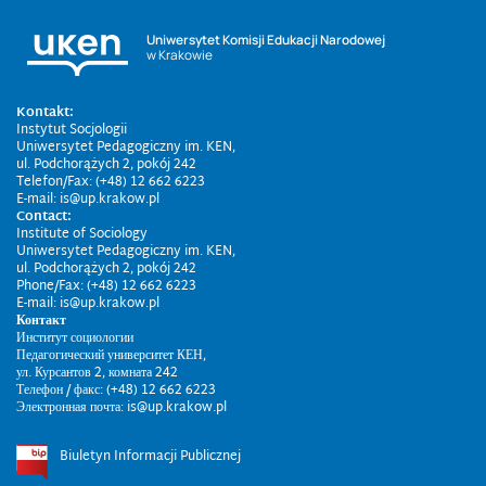
Uniwersytet Komisji Edukacji Narodowej
w Krakowie
Kontakt:
Instytut Socjologii
Uniwersytet Pedagogiczny im. KEN,
ul. Podchorążych 2, pokój 242
Telefon/Fax: (+48) 12 662 6223
E-mail: is@up.krakow.pl
Contact:
Institute of Sociology
Uniwersytet Pedagogiczny im. KEN,
ul. Podchorążych 2, pokój 242
Phone/Fax: (+48) 12 662 6223
E-mail: is@up.krakow.pl
Контакт
Институт социологии
Педагогический университет КЕН,
ул. Курсантов 2, комната 242
Телефон / факс: (+48) 12 662 6223
Электронная почта: is@up.krakow.pl
Biuletyn Informacji Publicznej