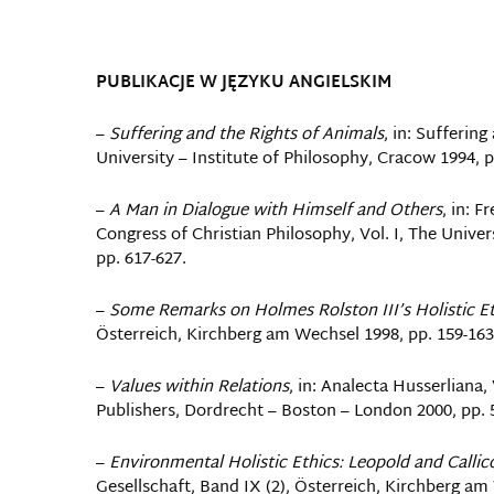
PUBLIKACJE W JĘZYKU ANGIELSKIM
–
Suffering and the Rights of Animals
, in: Sufferin
University – Institute of Philosophy, Cracow 1994, p
–
A Man in Dialogue with Himself and Others
, in: 
Congress of Christian Philosophy, Vol. I, The Univers
pp. 617-627.
–
Some Remarks on Holmes Rolston III’s Holistic E
Österreich, Kirchberg am Wechsel 1998, pp. 159-163
–
Values within Relations
, in: Analecta Husserliana,
Publishers, Dordrecht – Boston – London 2000, pp. 
–
Environmental Holistic Ethics: Leopold and Callico
Gesellschaft, Band IX (2), Österreich, Kirchberg am