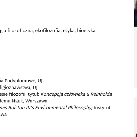
ia filozoficzna, ekofilozofia, etyka, bioetyka
dia Podyplomowe, UJ
eligioznawstwa, UJ
e filozofii, tytuł:
Koncepcja człowieka u Reinholda
Akademii Nauk, Warszawa
es Rolston III’s Environmental Philosophy
, Instytut
zawa