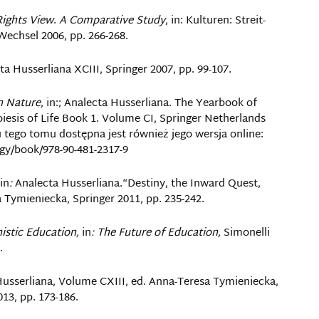
Rights View
.
A Comparative Study
, in: Kulturen: Streit-
Wechsel 2006, pp. 266-268.
ta Husserliana XCIII, Springer 2007, pp. 99-107.
n
Nature
, in:; Analecta Husserliana. The Yearbook of
sis of Life Book 1. Volume CI, Springer Netherlands
u tego tomu dostępna jest również jego wersja online:
y/book/978-90-481-2317-9
in
:
Analecta Husserliana.“Destiny, the Inward Quest,
 Tymieniecka, Springer 2011, pp. 235-242.
istic Education,
in
: The Future of Education,
Simonelli
.
 Husserliana, Volume CXIII, ed. Anna-Teresa Tymieniecka,
3, pp. 173-186.