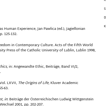
K
S
K
g as Human Experience, Jan Pawlica (ed.), Jagiellonian
p. 125-132.
Freedom in Contemporary Culture. Acts of the Fifth World
ity Press of the Catholic University of Lublin, Lublin 1998,
thics,
in
:
Angewandte Ethic, Beiträge, Band VI/2,
.
 Vol. LXVII,
The Origins of Life,
Kluver Academic
55-63.
t, in
: Beiträge der Österreichischen Ludwig Wittgenstein
 Wechsel 2001, pp. 202-207.