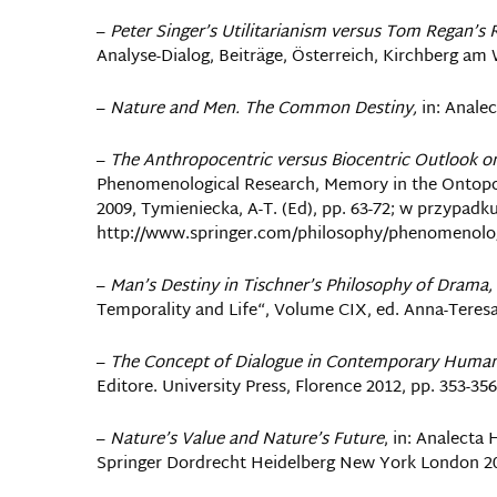
–
Peter Singer’s Utilitarianism versus Tom Regan’s 
Analyse-Dialog, Beiträge, Österreich, Kirchberg am 
–
Nature and Men. The Common Destiny,
in: Analec
–
The Anthropocentric versus Biocentric Outlook o
Phenomenological Research, Memory in the Ontopoie
2009, Tymieniecka, A-T. (Ed), pp. 63-72; w przypadk
http://www.springer.com/philosophy/phenomenolog
–
Man’s Destiny in Tischner’s Philosophy of Drama,
Temporality and Life“, Volume CIX, ed. Anna-Teresa
–
The Concept of Dialogue in Contemporary Human
Editore. University Press, Florence 2012, pp. 353-356
–
Nature’s Value and Nature’s Future
, in: Analecta
Springer Dordrecht Heidelberg New York London 201