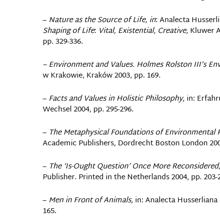
–
Nature as the Source of Life, in
: Analecta Husserl
Shaping of Life
:
Vital, Existential
,
Creative,
Kluwer A
pp. 329-336.
– Environment and Values.
Holmes Rolston III’s En
w Krakowie, Kraków 2003, pp. 169.
–
Facts and Values in Holistic Philosophy
, in: Erfa
Wechsel 2004, pp. 295-296.
–
The Metaphysical Foundations of Environmental P
Academic Publishers, Dordrecht Boston London 2004
–
The ‘Is-Ought Question’ Once More Reconsidered
Publisher. Printed in the Netherlands 2004, pp. 203-
–
Men in Front of Animals,
in: Analecta Husserliana 
165.