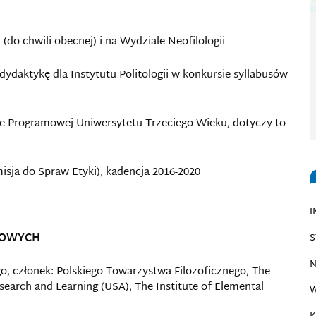
(do chwili obecnej) i na Wydziale Neofilologii
dydaktykę dla Instytutu Politologii w konkursie syllabusów
e Programowej Uniwersytetu Trzeciego Wieku, dotyczy to
sja do Spraw Etyki), kadencja 2016-2020
I
KOWYCH
S
N
o, członek: Polskiego Towarzystwa Filozoficznego, The
earch and Learning (USA), The Institute of Elemental
W