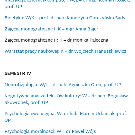
Interakcja człowiek-komputer: W/L – dr hab. Roman Rosiek,
prof. UP
Bioetyka: W/K – prof. dr hab. Katarzyna Gurczyńska-Sady
Zajęcia monograficzne I: K – mgr Anna Bajer
Zajęcia monograficzne II: K – dr Monika Paleczna
Warsztat pracy naukowej: K – dr Wojciech Hanuszkiewicz
SEMESTR IV
Neurofizjologia: W/L – dr hab. Agnieszka Greń, prof. UP
Kognitywna analiza tekstów kultury: W – dr hab. Bogusław
Skowronek, prof. UP
Psychologia ewolucyjna: W -dr hab. Marcin Urbaniak, prof.
UP
Psychologia moralności: W – dr Paweł Wójs