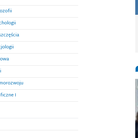
ozofii
hologii
zczęścia
ologii
jowa
i
amorozwoju
ficzne I