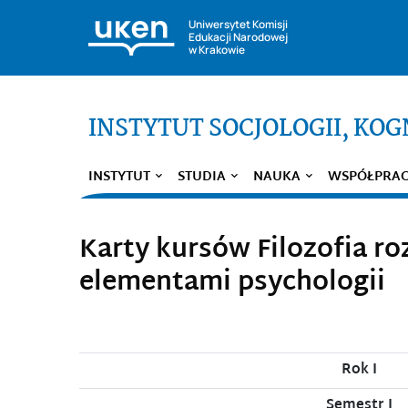
Uniwersytet Komisji
Edukacji Narodowej
w Krakowie
INSTYTUT SOCJOLOGII, KOGN
INSTYTUT
STUDIA
NAUKA
WSPÓŁPRA
Karty kursów Filozofia r
elementami psychologii
Rok I
Semestr I