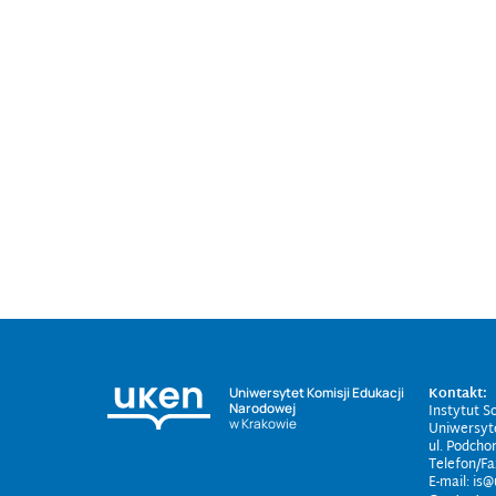
Kontakt:
Uniwersytet Komisji Edukacji
Narodowej
Instytut So
w Krakowie
Uniwersyt
ul. Podcho
Telefon/Fa
E-mail: is