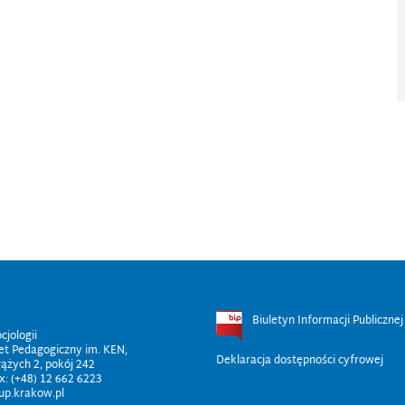
Biuletyn Informacji Publicznej
cjologii
et Pedagogiczny im. KEN,
Deklaracja dostępności cyfrowej
rążych 2, pokój 242
x: (+48) 12 662 6223
@up.krakow.pl