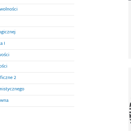
wolności
ogicznej
a I
ości
ści
ficzne 2
mistycznego
ywna