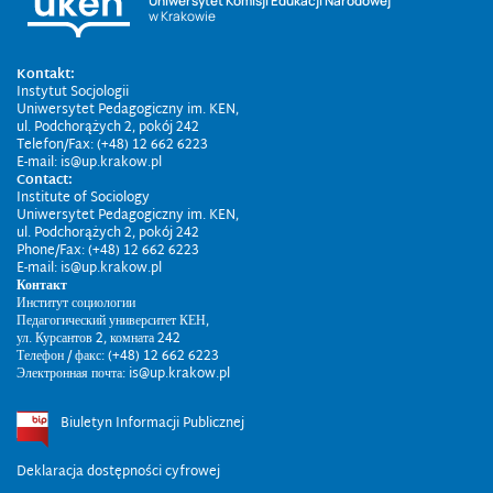
Uniwersytet Komisji Edukacji Narodowej
w Krakowie
Kontakt:
Instytut Socjologii
Uniwersytet Pedagogiczny im. KEN,
ul. Podchorążych 2, pokój 242
Telefon/Fax: (+48) 12 662 6223
E-mail: is@up.krakow.pl
Contact:
Institute of Sociology
Uniwersytet Pedagogiczny im. KEN,
ul. Podchorążych 2, pokój 242
Phone/Fax: (+48) 12 662 6223
E-mail: is@up.krakow.pl
Контакт
Институт социологии
Педагогический университет КЕН,
ул. Курсантов 2, комната 242
Телефон / факс: (+48) 12 662 6223
Электронная почта: is@up.krakow.pl
Biuletyn Informacji Publicznej
Deklaracja dostępności cyfrowej