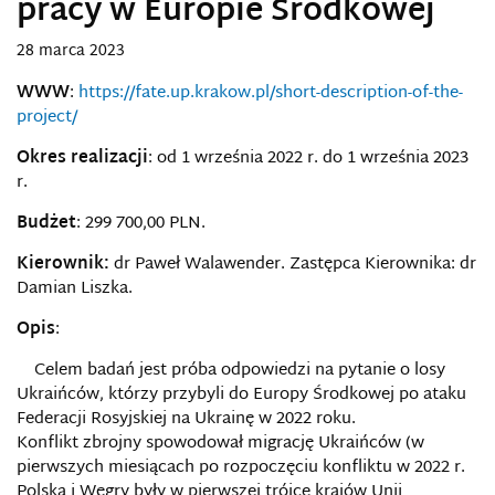
pracy w Europie Środkowej
28 marca 2023
WWW
:
https://fate.up.krakow.pl/short-description-of-the-
project/
Okres realizacji
: od 1 września 2022 r. do 1 września 2023
r.
Budżet
: 299 700,00 PLN.
Kierownik:
dr Paweł Walawender. Zastępca Kierownika: dr
Damian Liszka.
Opis
:
Celem badań jest próba odpowiedzi na pytanie o losy
Ukraińców, którzy przybyli do Europy Środkowej po ataku
Federacji Rosyjskiej na Ukrainę w 2022 roku.
Konflikt zbrojny spowodował migrację Ukraińców (w
pierwszych miesiącach po rozpoczęciu konfliktu w 2022 r.
Polska i Węgry były w pierwszej trójce krajów Unii