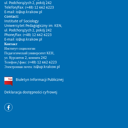
ul. Podchorążych 2, pokój 242
Telefon/Fax: (+48) 12 662 6223
E-mail: is@up.krakow.pl
Contact:
Institute of Sociology
Uniwersytet Pedagogiczny im. KEN,
ul. Podchorążych 2, pokój 242
Phone/Fax: (+48) 12 662 6223
E-mail: is@up.krakow.pl
Контакт
Институт социологии
Педагогический университет КЕН,
ул. Курсантов 2, комната 242
Телефон / факс: (+48) 12 662 6223
Электронная почта: is@up.krakow.pl
Biuletyn Informacji Publicznej
Deklaracja dostępności cyfrowej