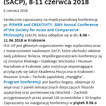
(SACP), 8-11 czerwca 2018
6 czerwca 2018
Serdecznie zapraszamy na międzynarodową konferencję
pt.
POWER and CREATIVITY. 50th Annual Conference
of the Society for Asian and Comparative
Philosophy
(SACP), która odbędzie się w dn.
8.06 –
11.06.2018 w Krakowie
.
IFiS UP jest głównym organizatorem tego wydarzenia wraz
z towarzystwem naukowym SACP, które obchodzi właśnie
swój jubileusz 50-lecia. Współorganizatorami konferencji są
UJ (Instytut Bliskiego i Dalekiego Wschodu) i Muzeum
Narodowe w Krakowie. Jako instytucje wspomagające
przyłączyły się także Akademia Muzyczna w Krakowie i
Muzeum Sztuki i Techniki Japońskiej „Manggha”.
Program konferencji
jest bardzo bogaty, obejmuje 22
sesje oraz 7 paneli tematycznych dotyczących filozofii
azjatyckiej oraz porównawczej (Wschód – Zachód)
przygotowanych przez ponad 120 uczestników z 33 krajów.
Zapraszamy na inaugurację konferencji w
piątek 8.06 o